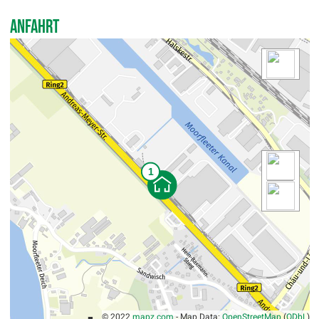
Anfahrt
© 2022
mapz.com
- Map Data:
OpenStreetMap
(
ODbL
)