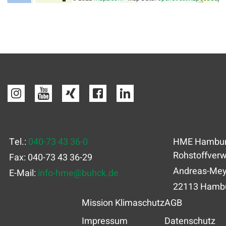
Tel.:
040-73 43 36-0
HME Hamburg
Rohstoffver
Fax: 040-73 43 36-29
Andreas-Mey
E-Mail:
info-hme
@
buhck.de
22113 Hamb
Mission Klimaschutz
AGB
Impressum
Datenschutz